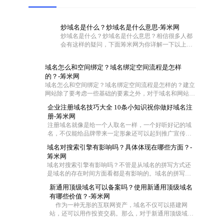
炒域名是什么？炒域名是什么意思-筹米网
炒域名是什么？炒域名是什么意思？相信很多人都
会有这样的疑问，下面筹米网为你详解一下以上问
题。
域名怎么和空间绑定？域名绑定空间流程是怎样
的？-筹米网
域名怎么和空间绑定？域名绑定空间流程是怎样的？建立
网站除了要考虑一些基础的要素之外，对于域名和网站空
间也是需要慎重对待的。不过这两者在具体操作的时候怎
企业注册域名技巧大全 10条小知识祝你做好域名注
么联系在一起呢?一般都是通过域名解析把域名指向空间
册-筹米网
IP，让用户可以通过域名访问网站空间。那么网站域名如
注册域名就像是给一个人取名一样，一个好听好记的域
何绑定空间？下面筹米网小编就带大家去看看域名怎么和
名，不仅能给品牌带来一定形象还可以起到推广宣传的
空间绑定和域名绑定空间流程是怎样的。
效果，尤其是一些短的域名，在互联网中起到的作用更
域名对搜索引擎有影响吗？具体体现在哪些方面？-
大，那么作为一家企业怎么去注册域名成了企业的难
筹米网
题，今天筹米就给大家一些小妙招！帮你选择适合的好
域名对搜索引擎有影响吗？不管是从域名的拼写方式还
域名：
是域名的存在时间方面看都是有影响的。域名的拼写是
为了符合中国用户输入习惯，拼音域名是网站首选，并
新通用顶级域名可以备案吗？使用新通用顶级域名
且一般来说域名时间越长对优化越有帮助，但是在用老
有哪些价值？-筹米网
域名时，要注意域名是否被K这样是对SEO不利。当然还
作为一种无形的互联网资产，域名不仅可以搭建网
有其他一些影响
站，还可以用作投资交易。那么，对于新通用顶级域
名，你了解多少。下面就由小编来给大家详细的介绍