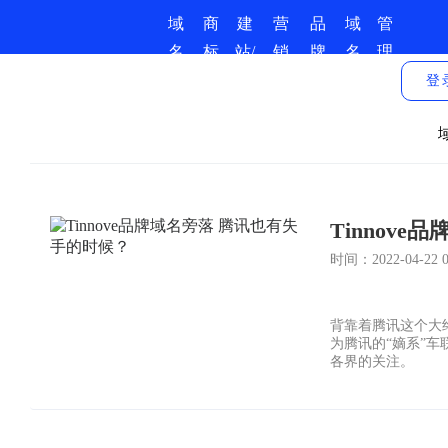
域
商
建
营
品
域
管
名
标
站/
销
牌
名
理
商
服
小
推
保
资
中
登
城
务
程
广
护
讯
心
序
Tinnov
时间：2022-04-22 07
背靠着腾讯这个大终
为腾讯的“嫡系”车
各界的关注。