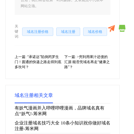
告知，我们将会在第一时间删除。文章观点不代表本
网站立场。
关
键
域名注册价格
域名注册
域名价格
词:
上一篇:
“承诺达”陷倒闭罗生
下一篇:
>穷到用果汁还债的
门！圆通的快递之路走得到底
汇源 能否凭域名再走“健康之
多坎坷？
路”？
域名注册相关文章
有妖气漫画并入哔哩哔哩漫画，品牌域名真有
点“妖气!-筹米网
企业注册域名技巧大全 10条小知识祝你做好域名
注册-筹米网