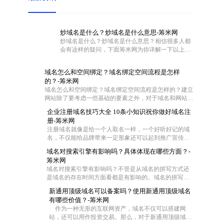
炒域名是什么？炒域名是什么意思-筹米网
炒域名是什么？炒域名是什么意思？相信很多人都
会有这样的疑问，下面筹米网为你详解一下以上问
题。
域名怎么和空间绑定？域名绑定空间流程是怎样
的？-筹米网
域名怎么和空间绑定？域名绑定空间流程是怎样的？建立
网站除了要考虑一些基础的要素之外，对于域名和网站空
间也是需要慎重对待的。不过这两者在具体操作的时候怎
企业注册域名技巧大全 10条小知识祝你做好域名注
么联系在一起呢?一般都是通过域名解析把域名指向空间
册-筹米网
IP，让用户可以通过域名访问网站空间。那么网站域名如
注册域名就像是给一个人取名一样，一个好听好记的域
何绑定空间？下面筹米网小编就带大家去看看域名怎么和
名，不仅能给品牌带来一定形象还可以起到推广宣传的
空间绑定和域名绑定空间流程是怎样的。
效果，尤其是一些短的域名，在互联网中起到的作用更
域名对搜索引擎有影响吗？具体体现在哪些方面？-
大，那么作为一家企业怎么去注册域名成了企业的难
筹米网
题，今天筹米就给大家一些小妙招！帮你选择适合的好
域名对搜索引擎有影响吗？不管是从域名的拼写方式还
域名：
是域名的存在时间方面看都是有影响的。域名的拼写是
为了符合中国用户输入习惯，拼音域名是网站首选，并
新通用顶级域名可以备案吗？使用新通用顶级域名
且一般来说域名时间越长对优化越有帮助，但是在用老
有哪些价值？-筹米网
域名时，要注意域名是否被K这样是对SEO不利。当然还
作为一种无形的互联网资产，域名不仅可以搭建网
有其他一些影响
站，还可以用作投资交易。那么，对于新通用顶级域