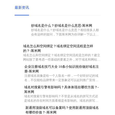
最新资讯
炒域名是什么？炒域名是什么意思-筹米网
炒域名是什么？炒域名是什么意思？相信很多人都
会有这样的疑问，下面筹米网为你详解一下以上问
题。
域名怎么和空间绑定？域名绑定空间流程是怎样
的？-筹米网
域名怎么和空间绑定？域名绑定空间流程是怎样的？建立
网站除了要考虑一些基础的要素之外，对于域名和网站空
间也是需要慎重对待的。不过这两者在具体操作的时候怎
企业注册域名技巧大全 10条小知识祝你做好域名注
么联系在一起呢?一般都是通过域名解析把域名指向空间
册-筹米网
IP，让用户可以通过域名访问网站空间。那么网站域名如
注册域名就像是给一个人取名一样，一个好听好记的域
何绑定空间？下面筹米网小编就带大家去看看域名怎么和
名，不仅能给品牌带来一定形象还可以起到推广宣传的
空间绑定和域名绑定空间流程是怎样的。
效果，尤其是一些短的域名，在互联网中起到的作用更
域名对搜索引擎有影响吗？具体体现在哪些方面？-
大，那么作为一家企业怎么去注册域名成了企业的难
筹米网
题，今天筹米就给大家一些小妙招！帮你选择适合的好
域名对搜索引擎有影响吗？不管是从域名的拼写方式还
域名：
是域名的存在时间方面看都是有影响的。域名的拼写是
为了符合中国用户输入习惯，拼音域名是网站首选，并
新通用顶级域名可以备案吗？使用新通用顶级域名
且一般来说域名时间越长对优化越有帮助，但是在用老
有哪些价值？-筹米网
域名时，要注意域名是否被K这样是对SEO不利。当然还