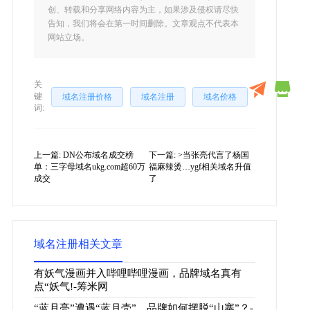
创、转载和分享网络内容为主，如果涉及侵权请尽快
告知，我们将会在第一时间删除。文章观点不代表本
网站立场。
关
键
域名注册价格
域名注册
域名价格
词:
上一篇:
DN公布域名成交榜
下一篇:
>当张亮代言了杨国
单：三字母域名ukg.com超60万
福麻辣烫…ygf相关域名升值
成交
了
域名注册相关文章
有妖气漫画并入哔哩哔哩漫画，品牌域名真有
点“妖气!-筹米网
“蓝月亮”遭遇“蓝月壳”，品牌如何摆脱“山寨”？-