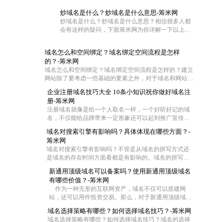
炒域名是什么？炒域名是什么意思-筹米网
炒域名是什么？炒域名是什么意思？相信很多人都
会有这样的疑问，下面筹米网为你详解一下以上问
题。
域名怎么和空间绑定？域名绑定空间流程是怎样
的？-筹米网
域名怎么和空间绑定？域名绑定空间流程是怎样的？建立
网站除了要考虑一些基础的要素之外，对于域名和网站空
间也是需要慎重对待的。不过这两者在具体操作的时候怎
企业注册域名技巧大全 10条小知识祝你做好域名注
么联系在一起呢?一般都是通过域名解析把域名指向空间
册-筹米网
IP，让用户可以通过域名访问网站空间。那么网站域名如
注册域名就像是给一个人取名一样，一个好听好记的域
何绑定空间？下面筹米网小编就带大家去看看域名怎么和
名，不仅能给品牌带来一定形象还可以起到推广宣传的
空间绑定和域名绑定空间流程是怎样的。
效果，尤其是一些短的域名，在互联网中起到的作用更
域名对搜索引擎有影响吗？具体体现在哪些方面？-
大，那么作为一家企业怎么去注册域名成了企业的难
筹米网
题，今天筹米就给大家一些小妙招！帮你选择适合的好
域名对搜索引擎有影响吗？不管是从域名的拼写方式还
域名：
是域名的存在时间方面看都是有影响的。域名的拼写是
为了符合中国用户输入习惯，拼音域名是网站首选，并
新通用顶级域名可以备案吗？使用新通用顶级域名
且一般来说域名时间越长对优化越有帮助，但是在用老
有哪些价值？-筹米网
域名时，要注意域名是否被K这样是对SEO不利。当然还
作为一种无形的互联网资产，域名不仅可以搭建网
有其他一些影响
站，还可以用作投资交易。那么，对于新通用顶级域
名，你了解多少。下面就由小编来给大家详细的介绍
域名选择策略有哪些？如何选择域名技巧？-筹米网
下，新通用顶级域名可以备案吗？使用新通用顶级域名
域名选择策略有哪些？如何选择域名技巧？域名的选择