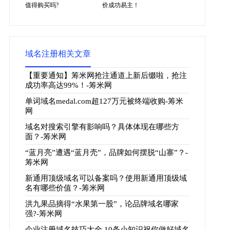
值得购买吗?
价成功易主！
域名注册相关文章
【重要通知】筹米网抢注通道上新后缀啦，抢注
成功率高达99%！-筹米网
单词域名medal.com超127万元被终端收购-筹米
网
域名对搜索引擎有影响吗？具体体现在哪些方
面？-筹米网
“蓝月亮”遭遇“蓝月壳”，品牌如何摆脱“山寨”？-
筹米网
新通用顶级域名可以备案吗？使用新通用顶级域
名有哪些价值？-筹米网
洪九果品摘得“水果第一股”，论品牌域名哪家
强?-筹米网
企业注册域名技巧大全 10条小知识祝你做好域名