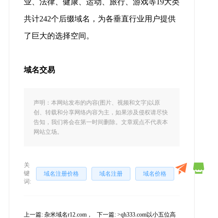
业、法律、健康、运动、旅行、游戏等19大类
共计242个后缀域名，为各垂直行业用户提供
了巨大的选择空间。​​​​
域名交易
声明：本网站发布的内容(图片、视频和文字)以原
创、转载和分享网络内容为主，如果涉及侵权请尽快
告知，我们将会在第一时间删除。文章观点不代表本
网站立场。
关
键
域名注册价格
域名注册
域名价格
词:
上一篇:
杂米域名r12.com，
下一篇:
>qh333.com以小五位高