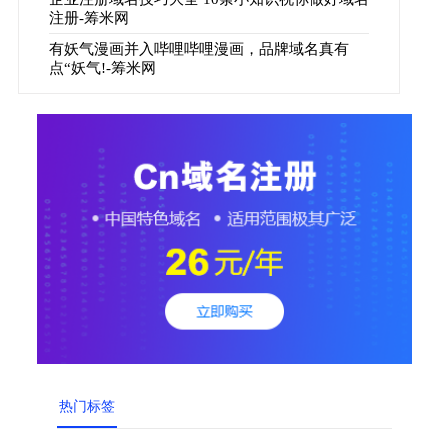
注册-筹米网
有妖气漫画并入哔哩哔哩漫画，品牌域名真有
点“妖气!-筹米网
热门标签