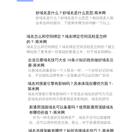
炒域名是什么？炒域名是什么意思-筹米网
炒域名是什么？炒域名是什么意思？相信很多人都
会有这样的疑问，下面筹米网为你详解一下以上问
题。
域名怎么和空间绑定？域名绑定空间流程是怎样
的？-筹米网
域名怎么和空间绑定？域名绑定空间流程是怎样的？建立
网站除了要考虑一些基础的要素之外，对于域名和网站空
间也是需要慎重对待的。不过这两者在具体操作的时候怎
企业注册域名技巧大全 10条小知识祝你做好域名注
么联系在一起呢?一般都是通过域名解析把域名指向空间
册-筹米网
IP，让用户可以通过域名访问网站空间。那么网站域名如
注册域名就像是给一个人取名一样，一个好听好记的域
何绑定空间？下面筹米网小编就带大家去看看域名怎么和
名，不仅能给品牌带来一定形象还可以起到推广宣传的
空间绑定和域名绑定空间流程是怎样的。
效果，尤其是一些短的域名，在互联网中起到的作用更
域名对搜索引擎有影响吗？具体体现在哪些方面？-
大，那么作为一家企业怎么去注册域名成了企业的难
筹米网
题，今天筹米就给大家一些小妙招！帮你选择适合的好
域名对搜索引擎有影响吗？不管是从域名的拼写方式还
域名：
是域名的存在时间方面看都是有影响的。域名的拼写是
为了符合中国用户输入习惯，拼音域名是网站首选，并
新通用顶级域名可以备案吗？使用新通用顶级域名
且一般来说域名时间越长对优化越有帮助，但是在用老
有哪些价值？-筹米网
域名时，要注意域名是否被K这样是对SEO不利。当然还
作为一种无形的互联网资产，域名不仅可以搭建网
有其他一些影响
站，还可以用作投资交易。那么，对于新通用顶级域
名，你了解多少。下面就由小编来给大家详细的介绍
域名选择策略有哪些？如何选择域名技巧？-筹米网