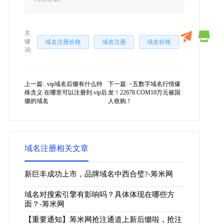
关
键
域名注册价格
域名注册
域名价格
词:
上一篇:
.vip域名后缀有什么特
下一篇:
>五数字域名行情爆
殊含义 在哪里可以注册到.vip后
发！22678.COM10万元被国
缀的域名
人收购！
域名注册相关文章
新巨丰成功上市，品牌域名中西合璧?-筹米网
域名对搜索引擎有影响吗？具体体现在哪些方
面？-筹米网
【重要通知】筹米网抢注通道上新后缀啦，抢注