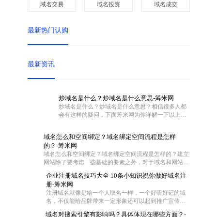
域名交易
域名投资
域名成交
最新热门认购
最新资讯
炒域名是什么？炒域名是什么意思-筹米网
炒域名是什么？炒域名是什么意思？相信很多人都
会有这样的疑问，下面筹米网为你详解一下以上问
题。
域名怎么和空间绑定？域名绑定空间流程是怎样
的？-筹米网
域名怎么和空间绑定？域名绑定空间流程是怎样的？建立
网站除了要考虑一些基础的要素之外，对于域名和网站空
间也是需要慎重对待的。不过这两者在具体操作的时候怎
企业注册域名技巧大全 10条小知识祝你做好域名注
么联系在一起呢?一般都是通过域名解析把域名指向空间
册-筹米网
IP，让用户可以通过域名访问网站空间。那么网站域名如
注册域名就像是给一个人取名一样，一个好听好记的域
何绑定空间？下面筹米网小编就带大家去看看域名怎么和
名，不仅能给品牌带来一定形象还可以起到推广宣传的
空间绑定和域名绑定空间流程是怎样的。
效果，尤其是一些短的域名，在互联网中起到的作用更
域名对搜索引擎有影响吗？具体体现在哪些方面？-