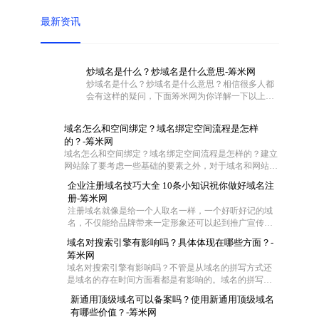
最新资讯
炒域名是什么？炒域名是什么意思-筹米网
炒域名是什么？炒域名是什么意思？相信很多人都
会有这样的疑问，下面筹米网为你详解一下以上问
题。
域名怎么和空间绑定？域名绑定空间流程是怎样
的？-筹米网
域名怎么和空间绑定？域名绑定空间流程是怎样的？建立
网站除了要考虑一些基础的要素之外，对于域名和网站空
间也是需要慎重对待的。不过这两者在具体操作的时候怎
企业注册域名技巧大全 10条小知识祝你做好域名注
么联系在一起呢?一般都是通过域名解析把域名指向空间
册-筹米网
IP，让用户可以通过域名访问网站空间。那么网站域名如
注册域名就像是给一个人取名一样，一个好听好记的域
何绑定空间？下面筹米网小编就带大家去看看域名怎么和
名，不仅能给品牌带来一定形象还可以起到推广宣传的
空间绑定和域名绑定空间流程是怎样的。
效果，尤其是一些短的域名，在互联网中起到的作用更
域名对搜索引擎有影响吗？具体体现在哪些方面？-
大，那么作为一家企业怎么去注册域名成了企业的难
筹米网
题，今天筹米就给大家一些小妙招！帮你选择适合的好
域名对搜索引擎有影响吗？不管是从域名的拼写方式还
域名：
是域名的存在时间方面看都是有影响的。域名的拼写是
为了符合中国用户输入习惯，拼音域名是网站首选，并
新通用顶级域名可以备案吗？使用新通用顶级域名
且一般来说域名时间越长对优化越有帮助，但是在用老
有哪些价值？-筹米网
域名时，要注意域名是否被K这样是对SEO不利。当然还