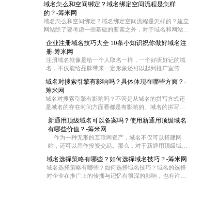
域名怎么和空间绑定？域名绑定空间流程是怎样
的？-筹米网
域名怎么和空间绑定？域名绑定空间流程是怎样的？建立
网站除了要考虑一些基础的要素之外，对于域名和网站空
间也是需要慎重对待的。不过这两者在具体操作的时候怎
企业注册域名技巧大全 10条小知识祝你做好域名注
么联系在一起呢?一般都是通过域名解析把域名指向空间
册-筹米网
IP，让用户可以通过域名访问网站空间。那么网站域名如
注册域名就像是给一个人取名一样，一个好听好记的域
何绑定空间？下面筹米网小编就带大家去看看域名怎么和
名，不仅能给品牌带来一定形象还可以起到推广宣传的
空间绑定和域名绑定空间流程是怎样的。
效果，尤其是一些短的域名，在互联网中起到的作用更
域名对搜索引擎有影响吗？具体体现在哪些方面？-
大，那么作为一家企业怎么去注册域名成了企业的难
筹米网
题，今天筹米就给大家一些小妙招！帮你选择适合的好
域名对搜索引擎有影响吗？不管是从域名的拼写方式还
域名：
是域名的存在时间方面看都是有影响的。域名的拼写是
为了符合中国用户输入习惯，拼音域名是网站首选，并
新通用顶级域名可以备案吗？使用新通用顶级域名
且一般来说域名时间越长对优化越有帮助，但是在用老
有哪些价值？-筹米网
域名时，要注意域名是否被K这样是对SEO不利。当然还
作为一种无形的互联网资产，域名不仅可以搭建网
有其他一些影响
站，还可以用作投资交易。那么，对于新通用顶级域
名，你了解多少。下面就由小编来给大家详细的介绍
域名选择策略有哪些？如何选择域名技巧？-筹米网
下，新通用顶级域名可以备案吗？使用新通用顶级域名
域名选择策略有哪些？如何选择域名技巧？域名的选择
有哪些价值？
对企业在推广上的传播与记忆有很深的影响，也有许多
企业通过域名提升知名度。因此，企业注册域名时更需
要谨慎对待，以下是筹米网小编为大家介绍的域名选择
策略有哪些和如何选择域名技巧。