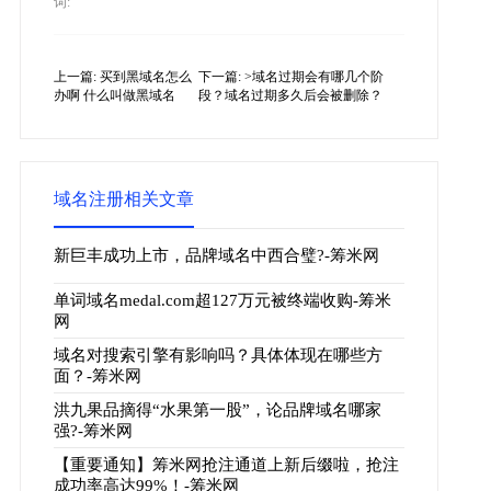
词:
上一篇:
买到黑域名怎么
下一篇:
>域名过期会有哪几个阶
办啊 什么叫做黑域名
段？域名过期多久后会被删除？
域名注册相关文章
新巨丰成功上市，品牌域名中西合璧?-筹米网
单词域名medal.com超127万元被终端收购-筹米
网
域名对搜索引擎有影响吗？具体体现在哪些方
面？-筹米网
洪九果品摘得“水果第一股”，论品牌域名哪家
强?-筹米网
【重要通知】筹米网抢注通道上新后缀啦，抢注
成功率高达99%！-筹米网