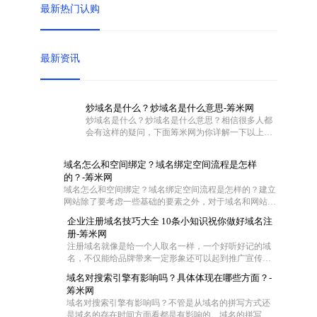
最新热门认购
最新资讯
炒域名是什么？炒域名是什么意思-筹米网
炒域名是什么？炒域名是什么意思？相信很多人都
会有这样的疑问，下面筹米网为你详解一下以上问
题。
域名怎么和空间绑定？域名绑定空间流程是怎样
的？-筹米网
域名怎么和空间绑定？域名绑定空间流程是怎样的？建立
网站除了要考虑一些基础的要素之外，对于域名和网站空
间也是需要慎重对待的。不过这两者在具体操作的时候怎
企业注册域名技巧大全 10条小知识祝你做好域名注
么联系在一起呢?一般都是通过域名解析把域名指向空间
册-筹米网
IP，让用户可以通过域名访问网站空间。那么网站域名如
注册域名就像是给一个人取名一样，一个好听好记的域
何绑定空间？下面筹米网小编就带大家去看看域名怎么和
名，不仅能给品牌带来一定形象还可以起到推广宣传的
空间绑定和域名绑定空间流程是怎样的。
效果，尤其是一些短的域名，在互联网中起到的作用更
域名对搜索引擎有影响吗？具体体现在哪些方面？-
大，那么作为一家企业怎么去注册域名成了企业的难
筹米网
题，今天筹米就给大家一些小妙招！帮你选择适合的好
域名对搜索引擎有影响吗？不管是从域名的拼写方式还
域名：
是域名的存在时间方面看都是有影响的。域名的拼写是