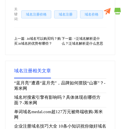
关
键
域名注册价格
域名注册
域名价格
词:
上一篇:
.io域名可以购买吗？购
下一篇:
>泛域名解析是什
买.io域名的优势有哪些？
么？泛域名解析是什么意思
域名注册相关文章
“蓝月亮”遭遇“蓝月壳”，品牌如何摆脱“山寨”？-
筹米网
域名对搜索引擎有影响吗？具体体现在哪些方
面？-筹米网
单词域名medal.com超127万元被终端收购-筹米
网
企业注册域名技巧大全 10条小知识祝你做好域名