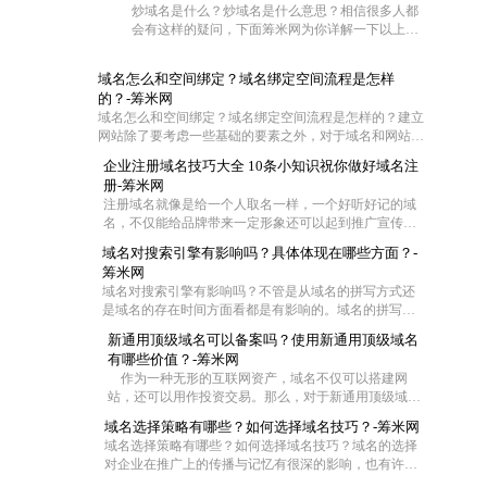
炒域名是什么？炒域名是什么意思？相信很多人都
会有这样的疑问，下面筹米网为你详解一下以上问
题。
域名怎么和空间绑定？域名绑定空间流程是怎样
的？-筹米网
域名怎么和空间绑定？域名绑定空间流程是怎样的？建立
网站除了要考虑一些基础的要素之外，对于域名和网站空
间也是需要慎重对待的。不过这两者在具体操作的时候怎
企业注册域名技巧大全 10条小知识祝你做好域名注
么联系在一起呢?一般都是通过域名解析把域名指向空间
册-筹米网
IP，让用户可以通过域名访问网站空间。那么网站域名如
注册域名就像是给一个人取名一样，一个好听好记的域
何绑定空间？下面筹米网小编就带大家去看看域名怎么和
名，不仅能给品牌带来一定形象还可以起到推广宣传的
空间绑定和域名绑定空间流程是怎样的。
效果，尤其是一些短的域名，在互联网中起到的作用更
域名对搜索引擎有影响吗？具体体现在哪些方面？-
大，那么作为一家企业怎么去注册域名成了企业的难
筹米网
题，今天筹米就给大家一些小妙招！帮你选择适合的好
域名对搜索引擎有影响吗？不管是从域名的拼写方式还
域名：
是域名的存在时间方面看都是有影响的。域名的拼写是
为了符合中国用户输入习惯，拼音域名是网站首选，并
新通用顶级域名可以备案吗？使用新通用顶级域名
且一般来说域名时间越长对优化越有帮助，但是在用老
有哪些价值？-筹米网
域名时，要注意域名是否被K这样是对SEO不利。当然还
作为一种无形的互联网资产，域名不仅可以搭建网
有其他一些影响
站，还可以用作投资交易。那么，对于新通用顶级域
名，你了解多少。下面就由小编来给大家详细的介绍
域名选择策略有哪些？如何选择域名技巧？-筹米网
下，新通用顶级域名可以备案吗？使用新通用顶级域名
域名选择策略有哪些？如何选择域名技巧？域名的选择
有哪些价值？
对企业在推广上的传播与记忆有很深的影响，也有许多
企业通过域名提升知名度。因此，企业注册域名时更需