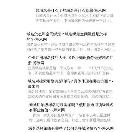
炒域名是什么？炒域名是什么意思-筹米网
炒域名是什么？炒域名是什么意思？相信很多人都
会有这样的疑问，下面筹米网为你详解一下以上问
题。
域名怎么和空间绑定？域名绑定空间流程是怎样
的？-筹米网
域名怎么和空间绑定？域名绑定空间流程是怎样的？建立
网站除了要考虑一些基础的要素之外，对于域名和网站空
间也是需要慎重对待的。不过这两者在具体操作的时候怎
企业注册域名技巧大全 10条小知识祝你做好域名注
么联系在一起呢?一般都是通过域名解析把域名指向空间
册-筹米网
IP，让用户可以通过域名访问网站空间。那么网站域名如
注册域名就像是给一个人取名一样，一个好听好记的域
何绑定空间？下面筹米网小编就带大家去看看域名怎么和
名，不仅能给品牌带来一定形象还可以起到推广宣传的
空间绑定和域名绑定空间流程是怎样的。
效果，尤其是一些短的域名，在互联网中起到的作用更
域名对搜索引擎有影响吗？具体体现在哪些方面？-
大，那么作为一家企业怎么去注册域名成了企业的难
筹米网
题，今天筹米就给大家一些小妙招！帮你选择适合的好
域名对搜索引擎有影响吗？不管是从域名的拼写方式还
域名：
是域名的存在时间方面看都是有影响的。域名的拼写是
为了符合中国用户输入习惯，拼音域名是网站首选，并
新通用顶级域名可以备案吗？使用新通用顶级域名
且一般来说域名时间越长对优化越有帮助，但是在用老
有哪些价值？-筹米网
域名时，要注意域名是否被K这样是对SEO不利。当然还
作为一种无形的互联网资产，域名不仅可以搭建网
有其他一些影响
站，还可以用作投资交易。那么，对于新通用顶级域
名，你了解多少。下面就由小编来给大家详细的介绍
域名选择策略有哪些？如何选择域名技巧？-筹米网
下，新通用顶级域名可以备案吗？使用新通用顶级域名