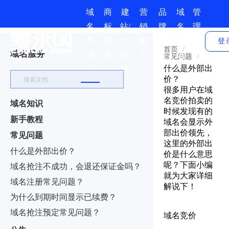
域
商
建
营
品
域
管
名
标
站/
销
牌
名
理
商
服
小
推
保
资
中
登
首页
/
域名服务
城
务
程
广
护
讯
心
常见问题
/
什么是外部出
序
价？
很多用户在域
名竞价拍卖的
域名知识
时候发现有的
新手教程
域名会显示外
部出价领先，
常见问题
这里的外部出
什么是外部出价？
价是什么意思
呢？下面小编
域名抢注不成功，会退还保证金吗？
就为大家详细
域名注册常见问题？
解说下！
为什么到期时间显示已续费？
域名抢注预定常见问题？
域名竞价