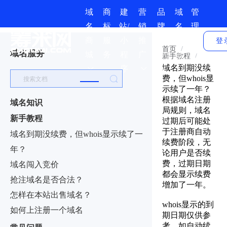
域
商
建
营
品
域
管
名
标
站/
销
牌
名
理
商
服
小
推
保
资
中
登
首页
/
域名服务
城
务
程
广
护
讯
心
新手教程
/
域名到期没续
序
费，但whois显
示续了一年？
根据域名注册
域名知识
局规则，域名
新手教程
过期后可能处
于注册商自动
域名到期没续费，但whois显示续了一
续费阶段，无
年？
论用户是否续
费，过期日期
域名闯入竞价
都会显示续费
抢注域名是否合法？
增加了一年。
怎样在本站出售域名？
whois显示的到
如何上注册一个域名
期日期仅供参
考，如自动续