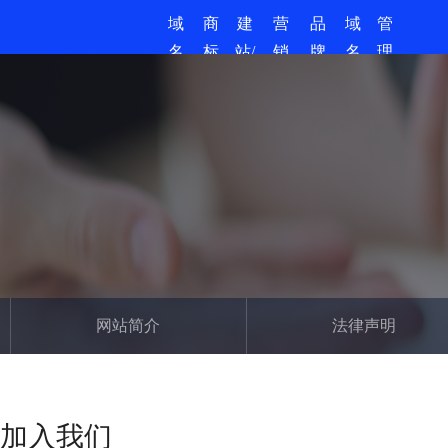
域
商
建
营
品
域
管
名
标
站/
销
牌
名
理
商
服
小
推
保
资
中
登
城
务
程
广
护
讯
心
序
网站简介
法律声明
加入我们