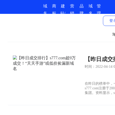
域
商
建
营
品
域
管
名
标
站/
销
牌
名
理
商
服
小
推
保
资
中
登
城
务
程
广
护
讯
心
序
时间：2022-04-14 04
在昨日的榜单中，一枚
s777.com注册
集团。资料显示，s
以及电子营销公司