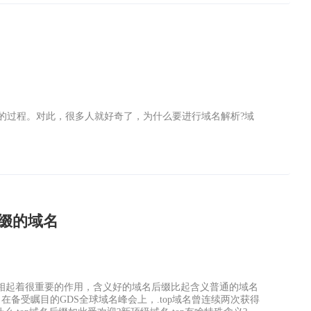
少的过程。对此，很多人就好奇了，为什么要进行域名解析?域
后缀的域名
的品相起着很重要的作用，含义好的域名后缀比起含义普通的域名
在备受瞩目的GDS全球域名峰会上，.top域名曾连续两次获得