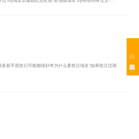
么.top域名后缀如此受欢迎?新顶级域名.top有啥特殊含义?在
很多新手朋友们可能都很好奇为什么要抢注域名?如果抢注过期