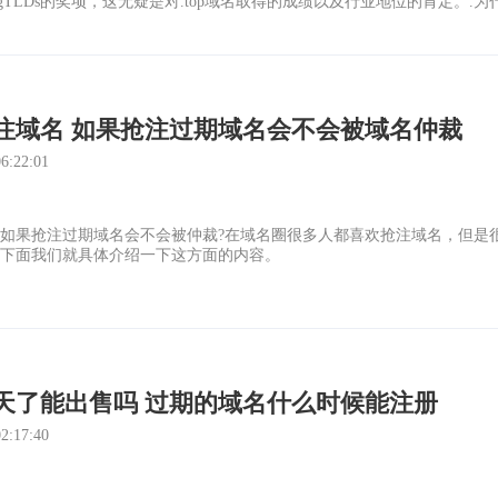
gTLDs的奖项，这无疑是对.top域名取得的成绩以及行业地位的肯定。.为什
p后缀的域名?
注域名 如果抢注过期域名会不会被域名仲裁
:22:01
?如果抢注过期域名会不会被仲裁?在域名圈很多人都喜欢抢注域名，但是
?下面我们就具体介绍一下这方面的内容。
天了能出售吗 过期的域名什么时候能注册
:17:40