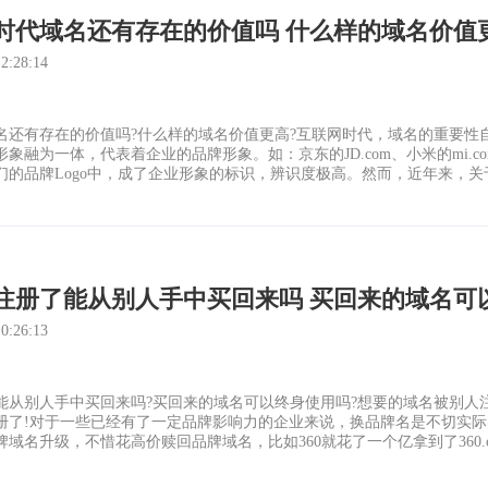
时代域名还有存在的价值吗 什么样的域名价值
:28:14
名还有存在的价值吗?什么样的域名价值更高?互联网时代，域名的重要性
融为一体，代表着企业的品牌形象。如：京东的JD.com、小米的mi.com、
们的品牌Logo中，成了企业形象的标识，辨识度极高。然而，近年来，关
，有关域名价值的质疑声越来越多，更有大佬扬言：PC端已
注册了能从别人手中买回来吗 买回来的域名可
:26:13
能从别人手中买回来吗?买回来的域名可以终身使用吗?想要的域名被别人
册了!对于一些已经有了一定品牌影响力的企业来说，换品牌名是不切实
域名升级，不惜花高价赎回品牌域名，比如360就花了一个亿拿到了360
的域名可以终身使用吗?