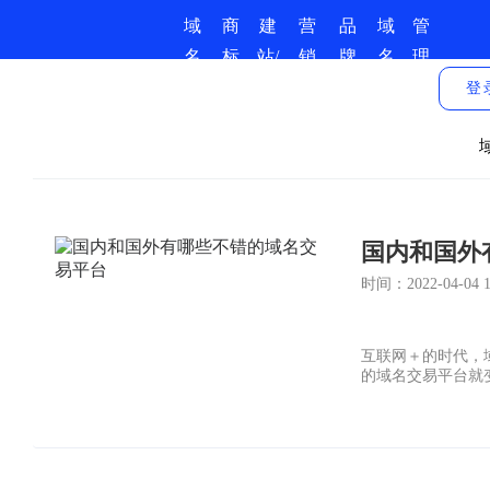
域
商
建
营
品
域
管
名
标
站/
销
牌
名
理
商
服
小
推
保
资
中
登
城
务
程
广
护
讯
心
序
国内和国外
时间：2022-04-04 17
互联网＋的时代，
的域名交易平台就