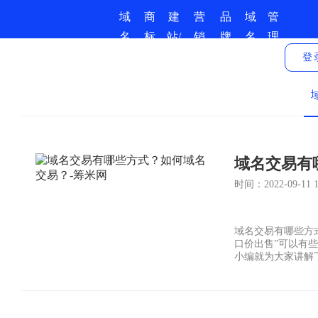
域
商
建
营
品
域
管
名
标
站/
销
牌
名
理
商
服
小
推
保
资
中
登
城
务
程
广
护
讯
心
序
域名交易有
时间：2022-09-11 16
域名交易有哪些方
口价出售”可以有
小编就为大家讲解