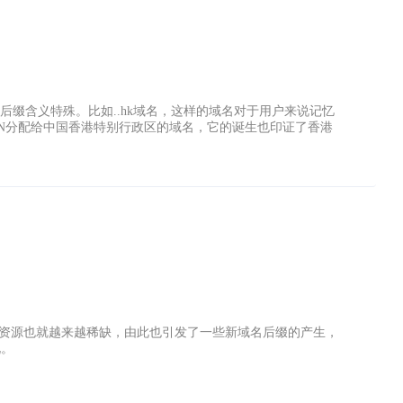
名后缀含义特殊。比如..hk域名，这样的域名对于用户来说记忆
ICANN分配给中国香港特别行政区的域名，它的诞生也印证了香港
域名资源也就越来越稀缺，由此也引发了一些新域名后缀的产生，
说。