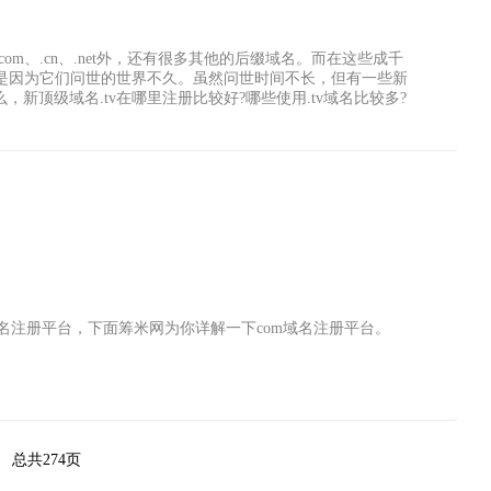
om、.cn、.net外，还有很多其他的后缀域名。而在这些成千
是因为它们问世的世界不久。虽然问世时间不长，但有一些新
新顶级域名.tv在哪里注册比较好?哪些使用.tv域名比较多?
域名注册平台，下面筹米网为你详解一下com域名注册平台。
总共274页