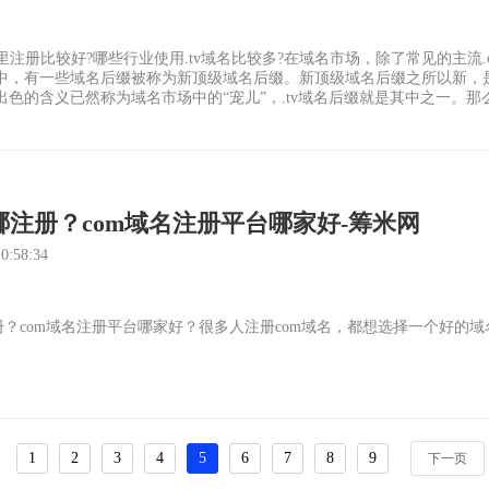
哪里注册比较好?哪些行业使用.tv域名比较多?在域名市场，除了常见的主流.c
中，有一些域名后缀被称为新顶级域名后缀。新顶级域名后缀之所以新，
色的含义已然称为域名市场中的“宠儿”，.tv域名后缀就是其中之一。那么，
哪注册？com域名注册平台哪家好-筹米网
:58:34
册？com域名注册平台哪家好？很多人注册com域名，都想选择一个好的
1
2
3
4
5
6
7
8
9
下一页