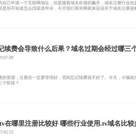
为自己申请一个互联网地址，但是随着域名价值的飙升，域名注册行业也
但是却不知道怎么找渠道申诉，今天咱们筹米网就来说说关于域名注册侵
记续费会导致什么后果？域名过期会经过哪三个
:07:08
限的资源，注册后一定要管理好，否则忘记续费就不好了。今天，小编就
三个阶段？
tv在哪里注册比较好 哪些行业使用.tv域名比较
:02:52